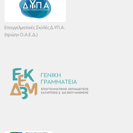
Επαγγελματικές Σχολές Δ.ΥΠ.Α.
(πρώην Ο.Α.Ε.Δ.)