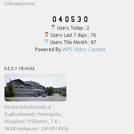
Ενδιαφέροντος
Users Today : 2
Users Last 7 days : 76
Users This Month : 87
Powered By
WPS Visitor Counter
Κ.Ε.Σ.Υ. ΠΈΛΛΑΣ
Κέντρο Εκπαιδευτικής &
Συμβουλευτικής Υποστήριξης _
Φλωρίνης 73 Έδεσσα _ Τ.Κ. :
58200 τηλέφωνο : 2381051450 &