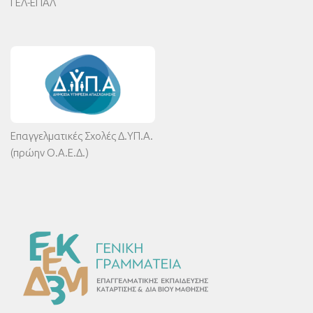
ΓΕΛ-ΕΠΑΛ
Επαγγελματικές Σχολές Δ.ΥΠ.Α.
(πρώην Ο.Α.Ε.Δ.)