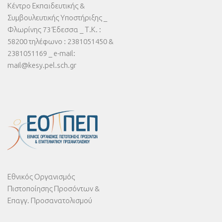
Κέντρο Εκπαιδευτικής &
Συμβουλευτικής Υποστήριξης _
Φλωρίνης 73 Έδεσσα _ Τ.Κ. :
58200 τηλέφωνο : 2381051450 &
2381051169 _ e-mail:
mail@kesy.pel.sch.gr
Εθνικός Οργανισμός
Πιστοποίησης Προσόντων &
Επαγγ. Προσανατολισμού