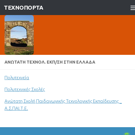
ΤΕΧΝΟΠΟΡΤΑ
Skip to content
ΑΝΏΤΑΤΗ ΤΕΧΝΟΛ. ΕΚΠ/ΣΗ ΣΤΗΝ ΕΛΛΆΔΑ
Πολυτεχνεία
Πολυτεχνικές Σχολές
Ανώτατη Σχολή Παιδαγωγικής Τεχνολογικής Εκπαίδευσης _
Α.Σ.ΠΑΙ.Τ.Ε.