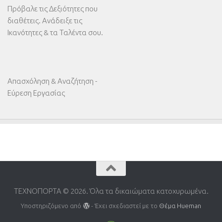
Πρόβαλε τις Δεξιότητες που
διαθέτεις. Ανάδειξε τις
Ικανότητες & τα Ταλέντα σου.
Απασχόληση & Αναζήτηση -
Εύρεση Εργασίας
ΤΕΧΝΟΠΟΡΤΑ © 2026. Όλα τα δικαιώματα κατοχυρωμένα.
Υποστηριζόμενο από
- Έχει σχεδιαστεί με το
Θέμα Ηueman