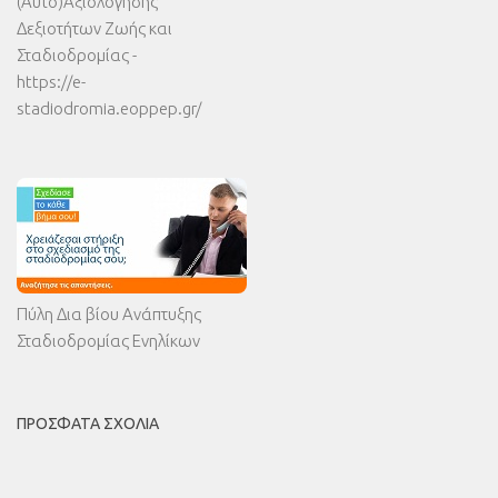
(Αυτό)Αξιολόγησης
Δεξιοτήτων Ζωής και
Σταδιοδρομίας -
https://e-
stadiodromia.eoppep.gr/
Πύλη Δια βίου Ανάπτυξης
Σταδιοδρομίας Ενηλίκων
ΠΡΌΣΦΑΤΑ ΣΧΌΛΙΑ