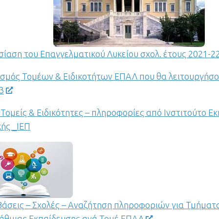
ίαση του Επαγγελματικού Λυκείου σχολ. έτους 2021-2
σμός Τομέων & Ειδικοτήτων ΕΠΑΛ που θα λειτουργήσου
3
 Τομείς & Ειδικότητες – πληροφορίες από Ινστιτούτο Ε
κής _ΙΕΠ
άσεις – Σχολές – Αναζήτηση πληροφοριών για Τμήματ
άθμιας Εκπαίδευσης ανά Τομέ ΕΠΑΛ