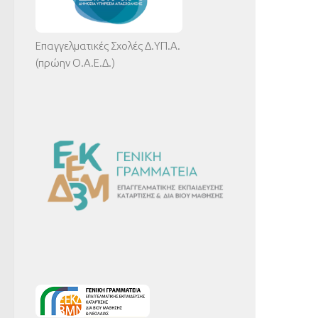
Επαγγελματικές Σχολές Δ.ΥΠ.Α.
(πρώην Ο.Α.Ε.Δ.)