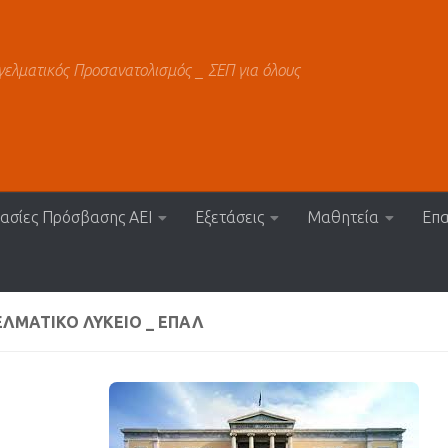
γελματικός Προσανατολισμός _ ΣΕΠ για όλους
κασίες Πρόσβασης ΑΕΙ
Εξετάσεις
Μαθητεία
Επα
ΕΛΜΑΤΙΚΌ ΛΎΚΕΙΟ _ ΕΠΑΛ