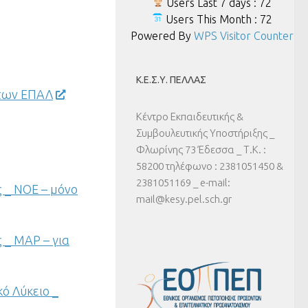
Users Last 7 days : 72
Users This Month : 72
Powered By
WPS Visitor Counter
Κ.Ε.Σ.Υ. ΠΈΛΛΑΣ
άτων ΕΠΑΛ
Κέντρο Εκπαιδευτικής &
Συμβουλευτικής Υποστήριξης _
Φλωρίνης 73 Έδεσσα _ Τ.Κ. :
58200 τηλέφωνο : 2381051450 &
2381051169 _ e-mail:
 _ ΝΟΕ – μόνο
mail@kesy.pel.sch.gr
 _ ΜΑΡ – για
ό Λύκειο _