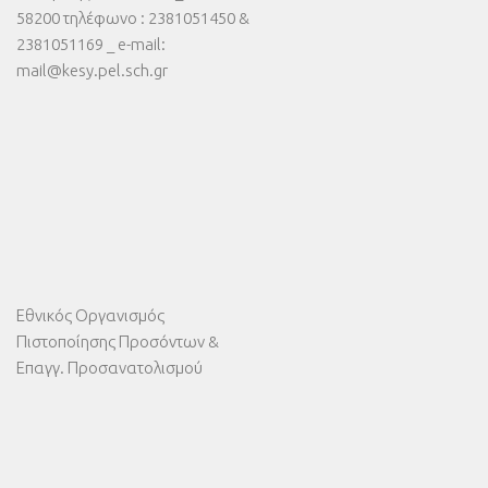
58200 τηλέφωνο : 2381051450 &
2381051169 _ e-mail:
mail@kesy.pel.sch.gr
Εθνικός Οργανισμός
Πιστοποίησης Προσόντων &
Επαγγ. Προσανατολισμού