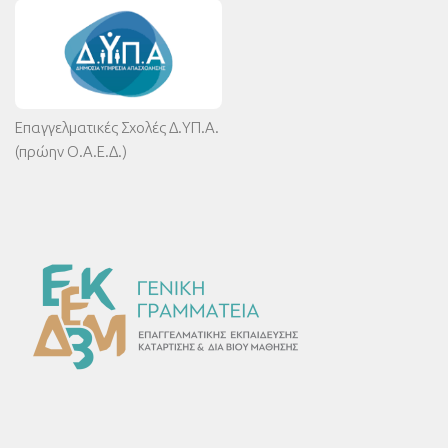
Επαγγελματικές Σχολές Δ.ΥΠ.Α.
(πρώην Ο.Α.Ε.Δ.)