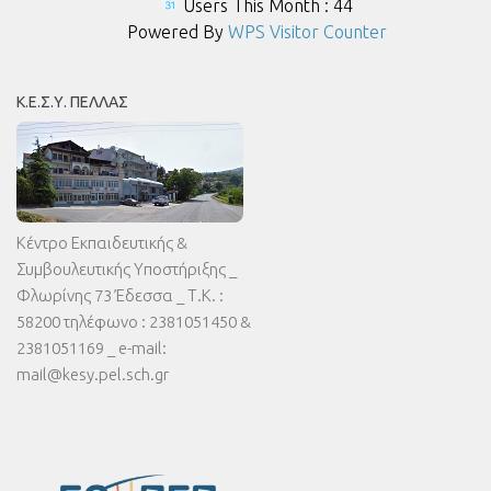
Users This Month : 44
Powered By
WPS Visitor Counter
Κ.Ε.Σ.Υ. ΠΈΛΛΑΣ
Κέντρο Εκπαιδευτικής &
Συμβουλευτικής Υποστήριξης _
Φλωρίνης 73 Έδεσσα _ Τ.Κ. :
58200 τηλέφωνο : 2381051450 &
2381051169 _ e-mail:
mail@kesy.pel.sch.gr