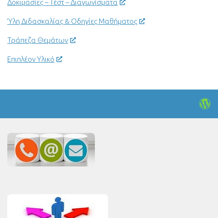
Δοκιμασίες – Τέστ – Διαγωνίσματα
Ύλη Διδασκαλίας & Οδηγίες Μαθήματος
Τράπεζα Θεμάτων
Επιπλέον Υλικό