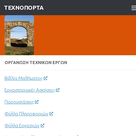
ΤΕΧΝΟΠΟΡΤΑ
Skip to content
ΟΡΓΆΝΩΣΗ ΤΕΧΝΙΚΏΝ ΈΡΓΩΝ
Βιβλία Μαθήματος
Εργαστηριακές Ασκήσεις
Παρουσιάσεις
Φύλλα Πληροφοριών
Φύλλα Εργασιών