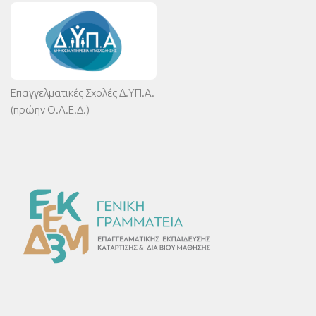
Επαγγελματικές Σχολές Δ.ΥΠ.Α.
(πρώην Ο.Α.Ε.Δ.)