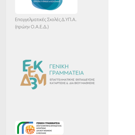
Επαγγελματικές Σχολές Δ.ΥΠ.Α.
(πρώην Ο.Α.Ε.Δ.)