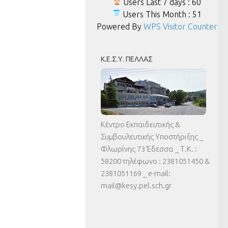
Users Last 7 days : 60
Users This Month : 51
Powered By
WPS Visitor Counter
Κ.Ε.Σ.Υ. ΠΈΛΛΑΣ
Κέντρο Εκπαιδευτικής &
Συμβουλευτικής Υποστήριξης _
Φλωρίνης 73 Έδεσσα _ Τ.Κ. :
58200 τηλέφωνο : 2381051450 &
2381051169 _ e-mail:
mail@kesy.pel.sch.gr