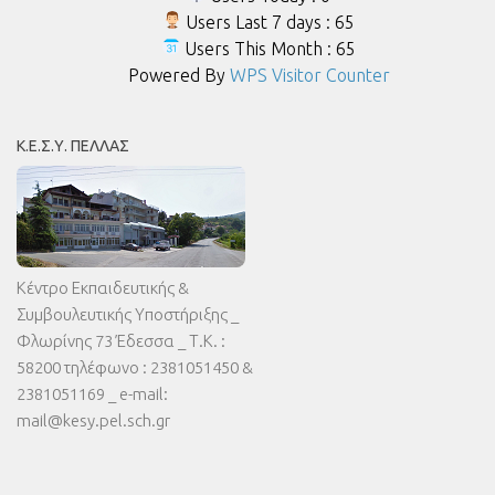
Users Last 7 days : 65
Users This Month : 65
Powered By
WPS Visitor Counter
Κ.Ε.Σ.Υ. ΠΈΛΛΑΣ
Κέντρο Εκπαιδευτικής &
Συμβουλευτικής Υποστήριξης _
Φλωρίνης 73 Έδεσσα _ Τ.Κ. :
58200 τηλέφωνο : 2381051450 &
2381051169 _ e-mail:
mail@kesy.pel.sch.gr