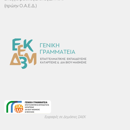
(πρώην Ο.Α.Ε.Δ.)
Εγγραφές σε Δημόσιες ΣΑΕΚ