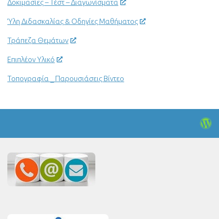
Δοκιμασίες – Τέστ – Διαγωνίσματα
Ύλη Διδασκαλίας & Οδηγίες Μαθήματος
Τράπεζα Θεμάτων
Επιπλέον Υλικό
Τοπογραφία _ Παρουσιάσεις Βίντεο