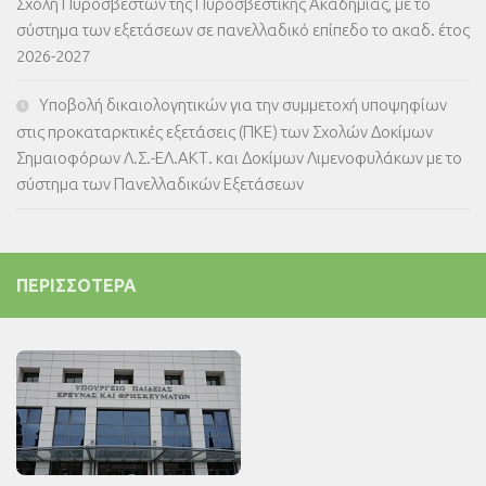
Σχολή Πυροσβεστών της Πυροσβεστικής Ακαδημίας, με το
σύστημα των εξετάσεων σε πανελλαδικό επίπεδο το ακαδ. έτος
2026-2027
Υποβολή δικαιολογητικών για την συμμετοχή υποψηφίων
στις προκαταρκτικές εξετάσεις (ΠΚΕ) των Σχολών Δοκίμων
Σημαιοφόρων Λ.Σ.-ΕΛ.ΑΚΤ. και Δοκίμων Λιμενοφυλάκων με το
σύστημα των Πανελλαδικών Εξετάσεων
ΠΕΡΙΣΣΌΤΕΡΑ