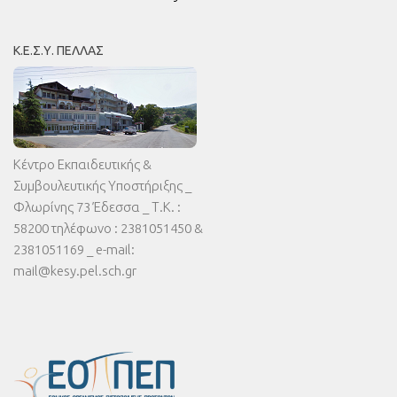
Κ.Ε.Σ.Υ. ΠΈΛΛΑΣ
Κέντρο Εκπαιδευτικής &
Συμβουλευτικής Υποστήριξης _
Φλωρίνης 73 Έδεσσα _ Τ.Κ. :
58200 τηλέφωνο : 2381051450 &
2381051169 _ e-mail:
mail@kesy.pel.sch.gr