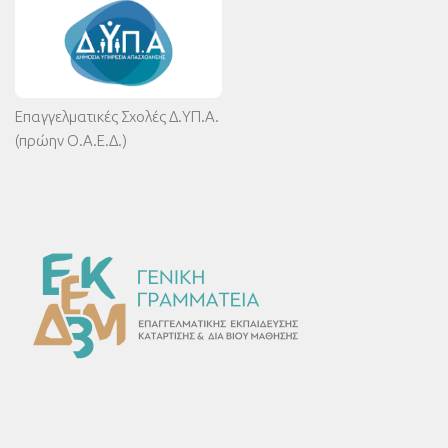
Επαγγελματικές Σχολές Δ.ΥΠ.Α.
(πρώην Ο.Α.Ε.Δ.)