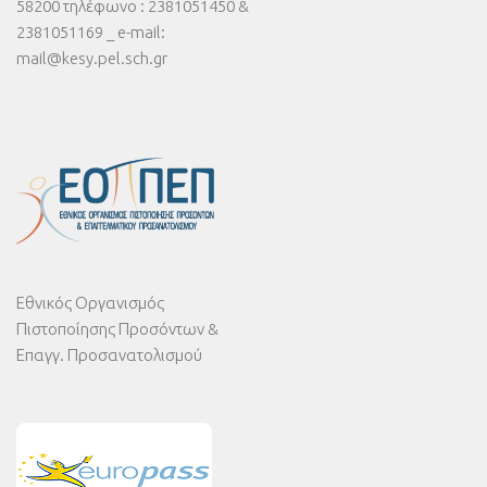
58200 τηλέφωνο : 2381051450 &
2381051169 _ e-mail:
mail@kesy.pel.sch.gr
Εθνικός Οργανισμός
Πιστοποίησης Προσόντων &
Επαγγ. Προσανατολισμού