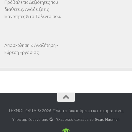
Πρόβαλε τις Δεξιότητες που
διαθέτεις. Ανάδειξε τις
Ικανότητες & τα Ταλέντα σου.
Απασχόληση & Αναζήτηση -
Εύρεση Εργασίας
ΤΕΧΝΟΠΟΡΤΑ © 2026. Όλα τα δικαιώματα κατοχυρωμένα.
Υποστηριζόμενο από
- Έχει σχεδιαστεί με το
Θέμα Ηueman