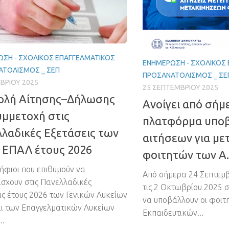
ΣΗ - ΣΧΟΛΙΚΌΣ ΕΠΑΓΓΕΛΜΑΤΙΚΌΣ
ΕΝΗΜΈΡΩΣΗ - ΣΧΟΛΙΚΌΣ
ΑΤΟΛΙΣΜΌΣ _ ΣΕΠ
ΠΡΟΣΑΝΑΤΟΛΙΣΜΌΣ _ ΣΕ
ΒΡΊΟΥ 2025
25 ΣΕΠΤΕΜΒΡΊΟΥ 2025
ολή Αίτησης–Δήλωσης
Ανοίγει από σήμ
υμμετοχή στις
πλατφόρμα υπο
λαδικές Εξετάσεις των
αιτήσεων για με
 ΕΠΑΛ έτους 2026
φοιτητών των Α.Ε.
ήφιοι που επιθυμούν να
Από σήμερα 24 Σεπτεμβ
σχουν στις Πανελλαδικές
τις 2 Οκτωβρίου 2025 
ις έτους 2026 των Γενικών Λυκείων
να υποβάλλουν οι φοι
αι των Επαγγελματικών Λυκείων
Εκπαιδευτικών...
..