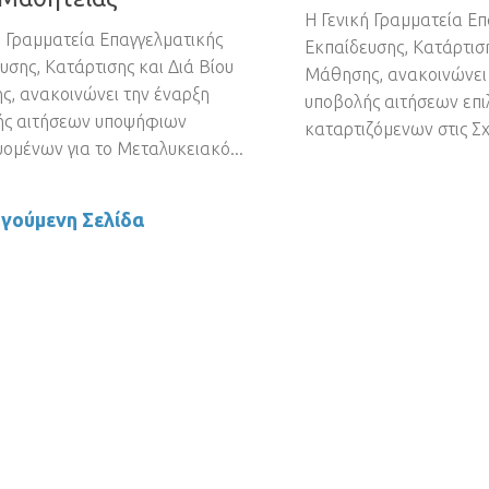
H Γενική Γραμματεία Ε
ή Γραμματεία Επαγγελματικής
Εκπαίδευσης, Κατάρτιση
υσης, Κατάρτισης και Διά Βίου
Μάθησης, ανακοινώνει
, ανακοινώνει την έναρξη
υποβολής αιτήσεων επ
ής αιτήσεων υποψήφιων
καταρτιζόμενων στις Σχ
ομένων για το Μεταλυκειακό...
γούμενη Σελίδα