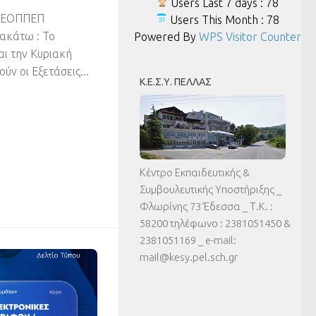
Users Last 7 days : 78
υ ΕΟΠΠΕΠ
Users This Month : 78
ακάτω : Το
Powered By
WPS Visitor Counter
ι την Κυριακή
ύν οι Εξετάσεις...
Κ.Ε.Σ.Υ. ΠΈΛΛΑΣ
Κέντρο Εκπαιδευτικής &
Συμβουλευτικής Υποστήριξης _
Φλωρίνης 73 Έδεσσα _ Τ.Κ. :
58200 τηλέφωνο : 2381051450 &
2381051169 _ e-mail:
mail@kesy.pel.sch.gr