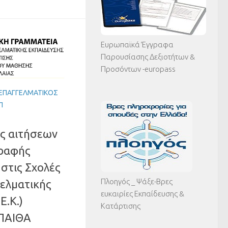
Ευρωπαϊκά Έγγραφα
Παρουσίασης Δεξιοτήτων &
Προσόντων -europass
 ΕΠΑΓΓΕΛΜΑΤΙΚΌΣ
Π
ς αιτήσεων
γραφής
στις Σχολές
Πλοηγός _ Ψάξε-Βρες
ελματικής
ευκαιρίες Εκπαίδευσης &
Ε.Κ.)
Κατάρτισης
ΥΠΑΙΘΑ