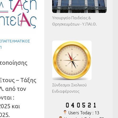
Υπουργείο Παιδείας &
Θρησκευμάτων - Υ.ΠΑΙ.Θ.
 ΕΠΑΓΓΕΛΜΑΤΙΚΌΣ
Π
στοποίησης
Έτους – Τάξης
Σύνδεσμοι Σχολικού
. από τον
Ενδιαφέροντος
ται :
025 και
Users Today : 13
025.