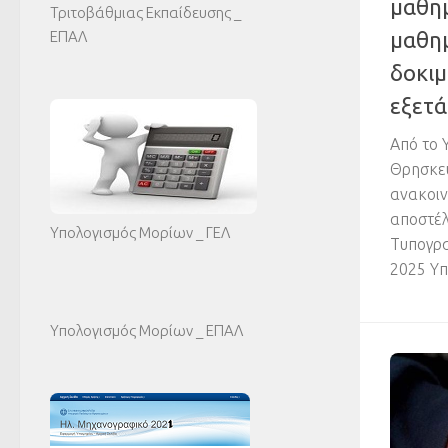
μαθη
Τριτοβάθμιας Εκπαίδευσης _
μαθη
ΕΠΑΛ
δοκι
εξετ
Από το 
Θρησκε
ανακοιν
αποστέλ
Υπολογισμός Μορίων _ ΓΕΛ
Τυπογρα
2025 Υπ
Υπολογισμός Μορίων _ ΕΠΑΛ