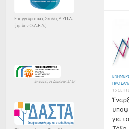
Επαγγελματικές Σχολές Δ.ΥΠ.Α.
(πρώην Ο.Α.Ε.Δ.)
ΕΝΗΜΈΡΩ
Εγγραφές σε Δημόσιες ΣΑΕΚ
ΠΡΟΣΑΝ
15 ΣΕΠΤ
Έναρ
υποψ
για τ
Τάξη