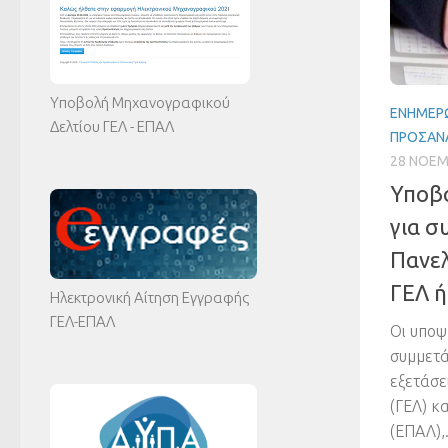
Υποβολή Μηχανογραφικού
ΕΝΗΜΈΡΩ
Δελτίου ΓΕΛ - ΕΠΑΛ
ΠΡΟΣΑΝ
28 ΝΟΕΜ
Υποβ
για σ
Πανελ
ΓΕΛ ή
Ηλεκτρονική Αίτηση Εγγραφής
ΓΕΛ-ΕΠΑΛ
Οι υποψ
συμμετά
εξετάσε
(ΓΕΛ) κ
(ΕΠΑΛ),.